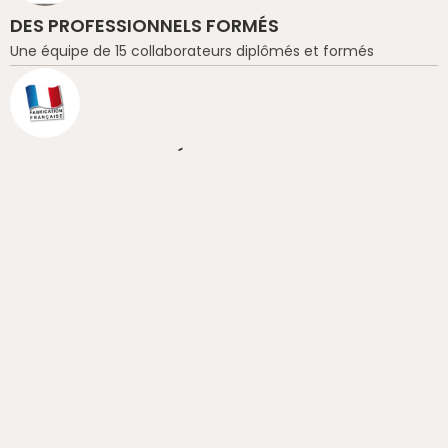
DES PROFESSIONNELS FORMÉS
Une équipe de 15 collaborateurs diplômés et formés
UN BOIS DE QUALITÉ
Des bois locaux sélectionnés
UN LABEL ÉCORESPONSABLE
Engagé dans la gestion durable de nos forêts françaises
DÉCOUVRIR SOCAB